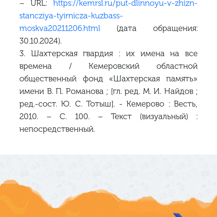
– URL:
https://kemrsl.ru/put-dlinnoyu-v-zhizn-
stancziya-tyirnicza-kuzbass-
moskva20211206.html
(дата обращения:
30.10.2024).
3. Шахтерская гвардия : их имена на все
времена / Кемеровский областной
общественный фонд «Шахтерская память»
имени В. П. Романова ; [гл. ред. М. И. Найдов ;
ред.-сост. Ю. С. Тотыш]. - Кемерово : Весть,
2010. – С. 100. – Текст (визуальный) :
непосредственный.