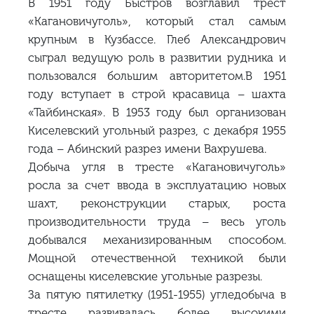
В 1951 году Быстров возглавил трест
«Кагановичуголь», который стал самым
крупным в Кузбассе. Глеб Александрович
сыграл ведущую роль в развитии рудника и
пользовался большим авторитетом.В 1951
году вступает в строй красавица – шахта
«Тайбинская». В 1953 году был организован
Киселевский угольный разрез, с декабря 1955
года – Абинский разрез имени Вахрушева.
Добыча угля в тресте «Кагановичуголь»
росла за счет ввода в эксплуатацию новых
шахт, реконструкции старых, роста
производительности труда – весь уголь
добывался механизированным способом.
Мощной отечественной техникой были
оснащены киселевские угольные разрезы.
За пятую пятилетку (1951-1955) угледобыча в
тресте развивалась более высокими